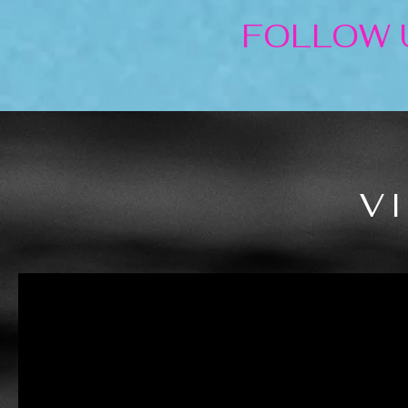
FOLLOW
V